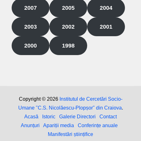
2007
2005
2004
2003
2002
2001
2000
1998
Copyright © 2026
Institutul de Cercetări Socio-
Umane "C.S. Nicolăescu-Plopșor" din Craiova
.
Acasă
Istoric
Galerie Directori
Contact
Anunțuri
Apariții media
Conferințe anuale
Manifestări științifice