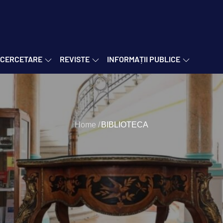
ri Socio-Umane "C.S. Nicol
CERCETARE
REVISTE
INFORMAȚII PUBLICE
Home
BIBLIOTECA