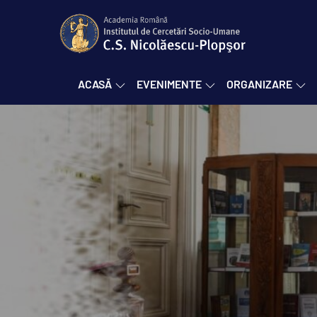
Skip
to
content
Institutul de Cercetă
ACASĂ
EVENIMENTE
ORGANIZARE
Craiova