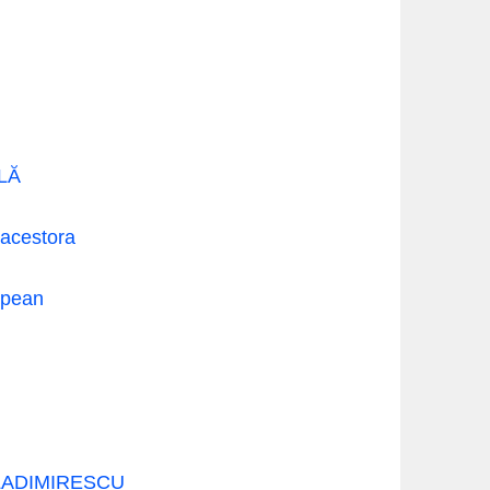
LĂ
 acestora
ropean
LADIMIRESCU