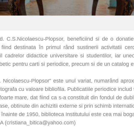
acad. C.S.Nicolaescu-Plopsor, beneficiind si de o donati
nd destinata în primul rând sustinerii activitatii cerc
il cadrelor didactice universitare si studentilor, iar un
betic pentru carti si periodice, precum si de un catalog e
C.S. Nicolaescu-Plopsor” este unul variat, numarând aprox
grafa cu valoare bibliofila. Publicatiile periodice includ 
foarte mare, dat fiind ca s-a constituit din fondul de dubl
, obtinute din achizitii externe si prin schimb internationa
nainte de 1950, biblioteca Institutului este cea mai boga
A (
cristiana_bitica@yahoo.com
)