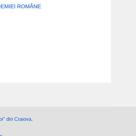
ADEMIEI ROMÂNE
or" din Craiova
.