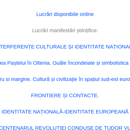
Lucrări disponibile online
Lucrări manifestări științifice:
NTERFERENȚE CULTURALE ȘI IDENTITATE NAȚIONA
ea Paștelui în Oltenia. Ouăle încondeiate și simbolistica
u si margine. Cultură și civilizație în spațiul sud-est eu
FRONTIERE ȘI CONTACTE.
IDENTITATE NAȚIONALĂ-IDENTITATE EUROPEANĂ
BICENTENARUL REVOLUȚIEI CONDUSE DE TUDOR V