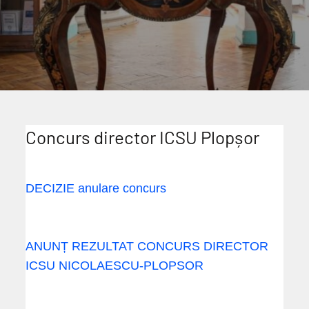
Concurs director ICSU Plopșor
DECIZIE anulare concurs
ANUNȚ REZULTAT CONCURS DIRECTOR
ICSU NICOLAESCU-PLOPSOR