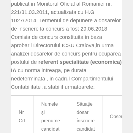
publicat in Monitorul Oficial al Romaniei nr.
221/31.03.2011, actualizata cu H.G
1027/2014. Termenul de depunere a dosarelor
de inscriere la concurs a fost 29.06.2018
Comisia de concurs constituita in baza
aprobarii Directorului ICSU Craiova,in urma
analizei dosarelor de concurs pentru ocuparea
postului de
referent specialitate (economica)
IA
cu norma intreaga, pe durata
nedeterminata , in cadrul Compartimentului
Contabilitate ,a stabilit urmatoarele:
Numele
Situație
Nr.
și
dosar
Observații
Crt.
prenume
înscriere
candidat
candidat